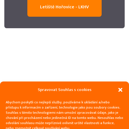
Letiště Hořovice - LKHV
Spravovat Souhlas s cookies
Abychom poskytli co nejlepší služby, používáme k ukládání a/nebo
přístupu k informacím o zařízení, technologie jako jsou soubory cookies.
Souhlas s těmito technologiemi nám umožní zpracovávat údaje, jako je
chování při procházení nebo jedinečná ID na tomto webu. Nesouhlas nebo
odvolání souhlasu může nepříznivě ovlivnit určité vlastnosti a funkce,
nebo znemožnit celkové používání webu.