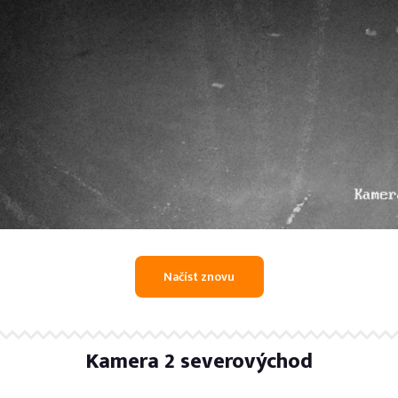
Technické parametry s
Doporučení k online vý
Reklamační formulář
Kamera 2 severovýchod