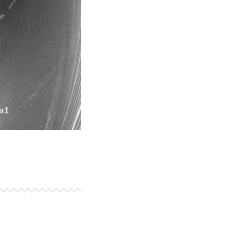
lužeb
uce