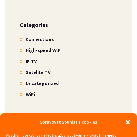
Categories
Connections
High-speed WiFi
IP TV
Satelite TV
Uncategorized
WiFi
Product tags
Spravovat Souhlas s cookies
Televize
venkovní
Abychom poskytli co nejlepší služby, používáme k ukládání a/nebo