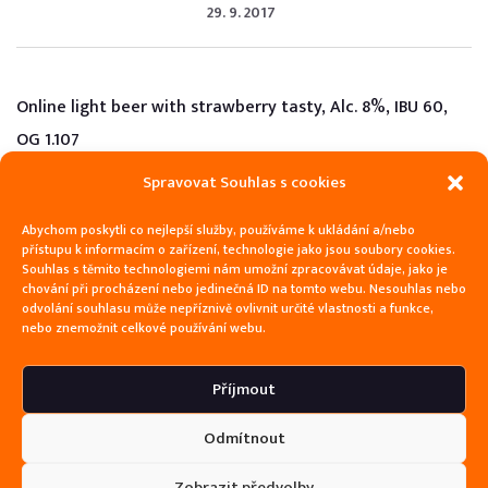
29. 9. 2017
Online light beer with strawberry tasty, Alc. 8%, IBU 60,
OG 1.107
Spravovat Souhlas s cookies
Abychom poskytli co nejlepší služby, používáme k ukládání a/nebo
přístupu k informacím o zařízení, technologie jako jsou soubory cookies.
Souhlas s těmito technologiemi nám umožní zpracovávat údaje, jako je
chování při procházení nebo jedinečná ID na tomto webu. Nesouhlas nebo
odvolání souhlasu může nepříznivě ovlivnit určité vlastnosti a funkce,
nebo znemožnit celkové používání webu.
Příjmout
Odmítnout
Zobrazit předvolby