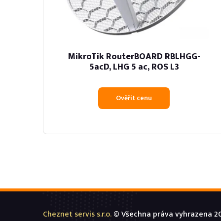
MikroTik RouterBOARD RBLHGG-
5acD, LHG 5 ac, ROS L3
Ověřit cenu
Cheznet servis s.r.o.
© Všechna práva vyhrazena 20