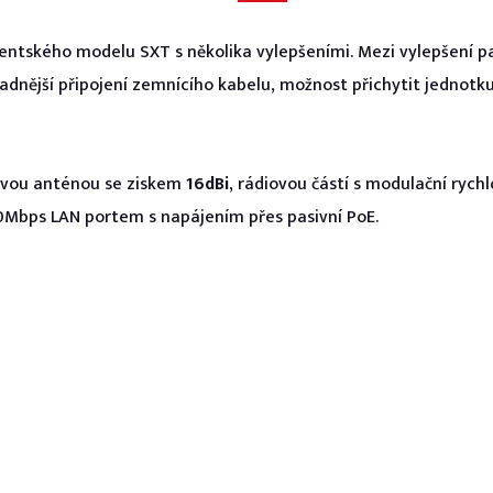
ientského modelu SXT s několika vylepšeními. Mezi vylepšení p
nadnější připojení zemnícího kabelu, možnost přichytit jednotk
ovou anténou se ziskem
16dBi
, rádiovou částí s modulační rychl
0Mbps LAN portem s napájením přes pasivní PoE.