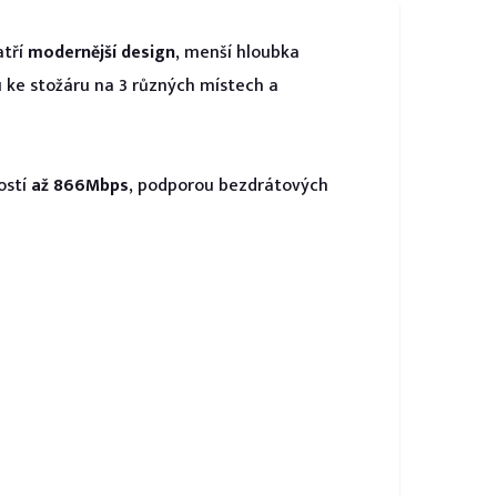
atří
modernější design
, menší hloubka
u ke stožáru na 3 různých místech a
ostí
až 866Mbps
, podporou bezdrátových