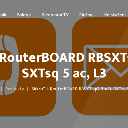
ník
Pokrytí
Sledování TV
Služby
Ke stažení
Technologie
Prohlášení o ochraně a
 RouterBOARD RBSXT
Kamerové systémy
zpracování osobních úd
SXTsq 5 ac, L3
Digitální TV + Sat
Rozhrání sítě
Všeobecné podmínky
Produkty
MikroTik RouterBOARD RBSXTsqG-5acD, SXTsq 5
Smlouva o poskytování 
Výpovědní dokument
Parametry služby