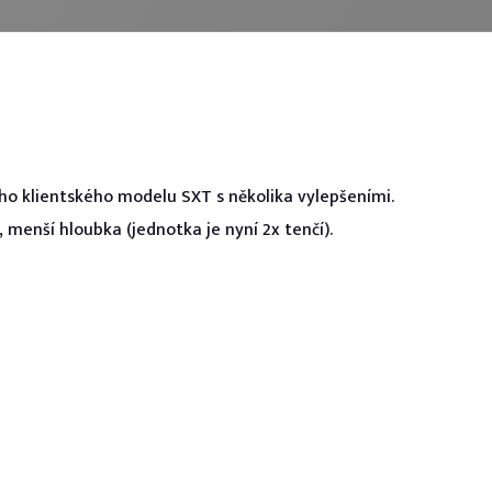
lužeb
uce
ho klientského modelu SXT s několika vylepšeními.
, menší hloubka (jednotka je nyní 2x tenčí).