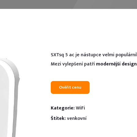
Technické parametry s
Doporučení k online vý
Reklamační formulář
SXTsq 5 ac je nástupce velmi populární
Mezi vylepšení patří
modernější design
Ověřit cenu
Kategorie:
WiFi
Štítek:
venkovní