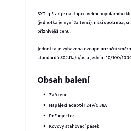
SXTsq 5 ac je nástupce velmi populárního kl
(jednotka je nyní 2x tenčí),
nižší spotřeba
, s
příznivější cenu.
Jednotka je vybavena dvoupolarizační směr
standardů 802.11a/n/ac a jedním 10/100/100
Obsah balení
Zařízení
Napájecí adaptér 24V/0.38A
PoE injektor
Kovový stahovací pásek