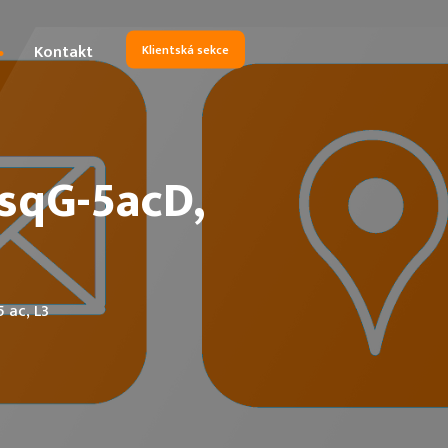
Kontakt
Klientská sekce
sqG-5acD,
ajů
 ac, L3
služeb