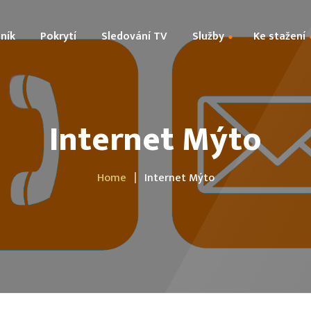
ník
Pokrytí
Sledování TV
Služby
Ke stažení
Technologie
Prohlášení o ochraně a
Internet Mýto
Kamerové systémy
zpracování osobních úd
Digitální TV + Sat
Rozhrání sítě
Home
Internet Mýto
Všeobecné podmínky
Smlouva o poskytování 
Výpovědní dokument
Parametry služby