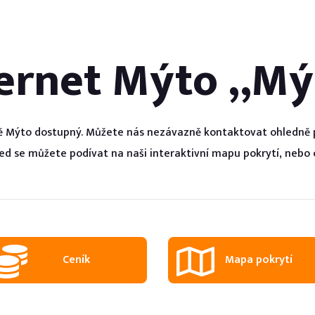
Technické parametry s
ternet
Mýto
„
Mý
Doporučení k online vý
Reklamační formulář
tě
Mýto
dostupný. Můžete nás nezávazně kontaktovat ohledně p
led se můžete podívat na naši interaktivní mapu pokrytí, nebo c
Ceník
Mapa pokrytí