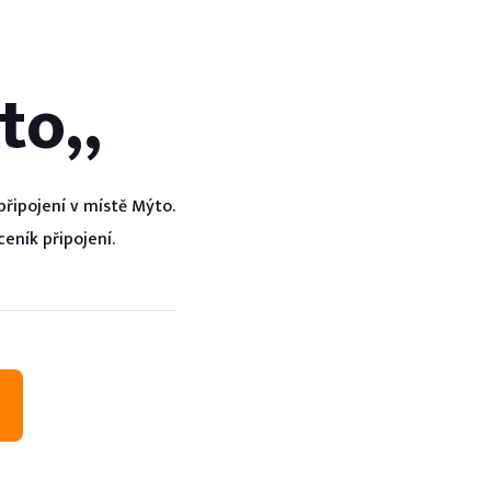
lužeb
to
„
uce
řipojení v místě
Mýto
.
eník připojení.