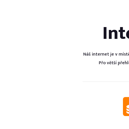
In
Náš internet je v mís
Přo větší přeh