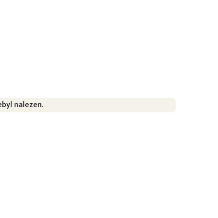
lužeb
uce
byl nalezen.