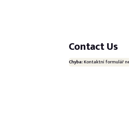
Technické parametry s
Doporučení k online vý
Contact Us
Reklamační formulář
Chyba:
Kontaktní formulář ne