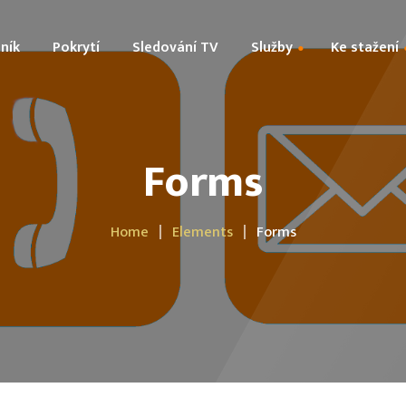
ník
Pokrytí
Sledování TV
Služby
Ke stažení
Technologie
Prohlášení o ochraně a
Forms
Kamerové systémy
zpracování osobních úd
Digitální TV + Sat
Rozhrání sítě
Home
Elements
Forms
Všeobecné podmínky
Smlouva o poskytování 
Výpovědní dokument
Parametry služby